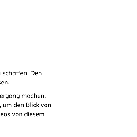
u schaffen. Den
sen.
ziergang machen,
, um den Blick von
deos von diesem