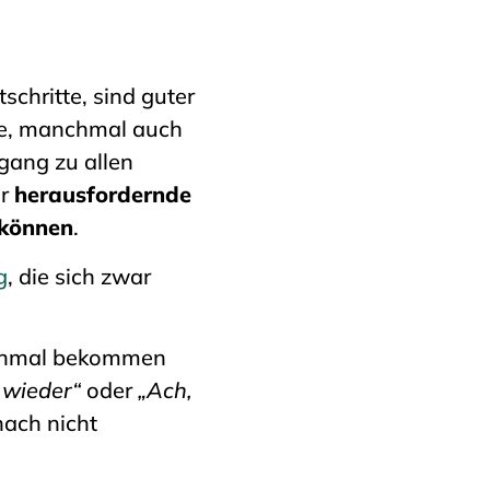
schritte, sind guter
ge, manchmal auch
ugang zu allen
hr
herausfordernde
 können
.
g
, die sich zwar
anchmal bekommen
 wieder“
oder
„Ach,
nach nicht