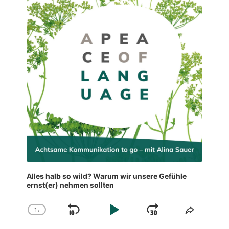
Alles halb so wild? Warum wir unsere Gefühle
ernst(er) nehmen sollten
1
x
Skip Backward
Play Pause
Jump Forw
Change Playback Rate
Share T