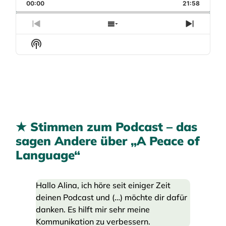
00:00
21:58
Previous Episode
Show Episodes List
Next E
Show Podcast Information
★
Stimmen zum Podcast – das
sagen Andere über „A Peace of
Language“
Hallo Alina, ich höre seit einiger Zeit
deinen Podcast und (…) möchte dir dafür
danken. Es hilft mir sehr meine
Kommunikation zu verbessern.