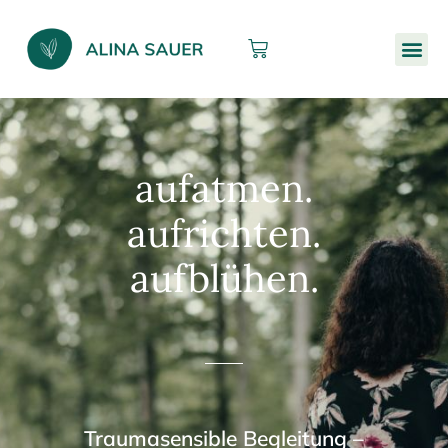
aufatmen.
aufrichten.
aufblühen.
Traumasensible Begleitung –