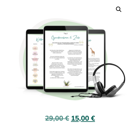
29,00
€
15,00
€